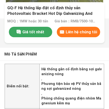
GQ-F Hệ thống lắp đặt cố định thủy sản
Photovoltaic Bracket Hot Dip Galvanizing And
Aluminum Magnesium Zinc Plating
MOQ：1MW hoặc 30 tấn
Giá bán：RMB/7500-10000/tons
Giá tốt nhất
Liên hệ chúng tôi
Mô Tả SảN PHẩM
Hệ thống gắn cố định bằng sợi galv
anizing nóng
,
Phương tiện bảo vệ PV thủy sản bằ
Điểm nổi bật:
ng sợi galvanized nóng
,
Phòng chống quang điện nhôm Ma
gnesium kẽm mạ