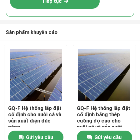
Tiếp tục
Sản phẩm khuyến cáo
Nhà
GQ-F Hệ thống lắp đặt
GQ-F Hệ thống lắp đặt
cố định cho nuôi cá và
cố định bằng thép
Sản phẩm
sản xuất điện đúc
cường độ cao cho
nóng
nuôi cá và sản xuất
điện bên dưới
Gửi yêu cầu
Gửi yêu cầu
Video