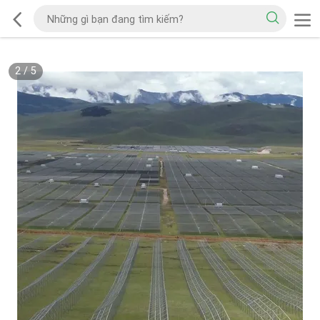
2
/
5