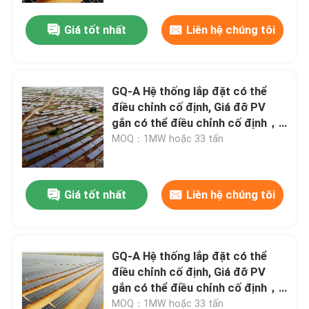
Giá tốt nhất
Liên hệ chúng tôi
GQ-A Hệ thống lắp đặt có thể
điều chỉnh cố định, Giá đỡ PV
gắn có thể điều chỉnh cố định，
Tuổi thọ của hệ thống: >25 năm
MOQ：1MW hoặc 33 tấn
Giá tốt nhất
Liên hệ chúng tôi
Nhà
GQ-A Hệ thống lắp đặt có thể
Sản phẩm
điều chỉnh cố định, Giá đỡ PV
gắn có thể điều chỉnh cố định，
Tuổi thọ của hệ thống: >25 năm
Video
MOQ：1MW hoặc 33 tấn