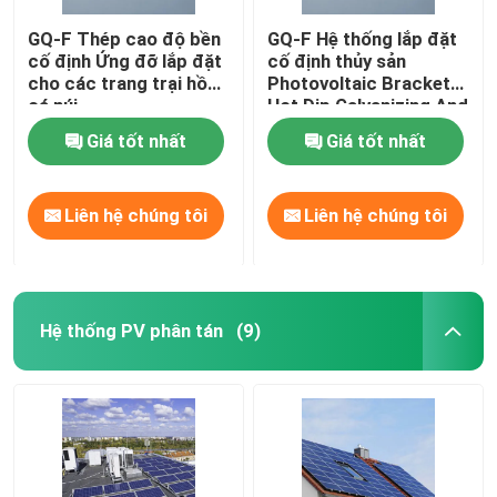
GQ-F Thép cao độ bền
GQ-F Hệ thống lắp đặt
cố định Ứng đỡ lắp đặt
cố định thủy sản
cho các trang trại hồ
Photovoltaic Bracket
cá núi
Hot Dip Galvanizing And
Aluminum Magnesium
Giá tốt nhất
Giá tốt nhất
Zinc Plating
Liên hệ chúng tôi
Liên hệ chúng tôi
Hệ thống PV phân tán
(9)