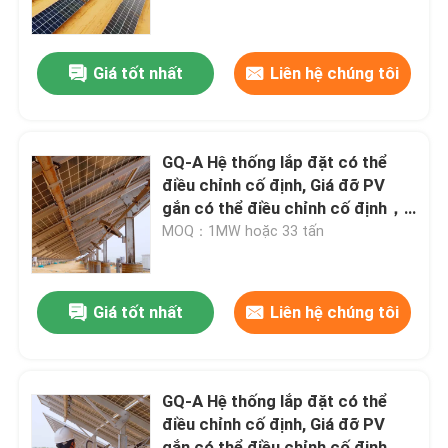
Về chúng tôi
Giá tốt nhất
Liên hệ chúng tôi
Tham quan nhà máy
GQ-A Hệ thống lắp đặt có thể
Kiểm soát chất lượng
điều chỉnh cố định, Giá đỡ PV
gắn có thể điều chỉnh cố định，
Tuổi thọ của hệ thống: >25 năm
MOQ：1MW hoặc 33 tấn
Liên hệ chúng tôi
Yêu cầu báo giá
Giá tốt nhất
Liên hệ chúng tôi
Khung gắn bảng điều khiển PV
GQ-A Hệ thống lắp đặt có thể
điều chỉnh cố định, Giá đỡ PV
Giá đỡ bảng điều khiển năng lượng mặt trời có thể điề
gắn có thể điều chỉnh cố định，