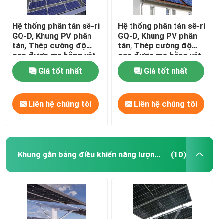
Hệ thống phân tán sê-ri
Hệ thống phân tán sê-ri
GQ-D, Khung PV phân
GQ-D, Khung PV phân
tán, Thép cường độ
tán, Thép cường độ
cao được mạ bằng vật
cao được mạ bằng vật
liệu nhôm-magiê-kẽm,
liệu nhôm-magiê-kẽm,
Giá tốt nhất
Giá tốt nhất
Liên hệ chúng tôi
Liên hệ chúng tôi
Khung gắn bảng điều khiển năng lượng mặt trời linh hoạt
(10)